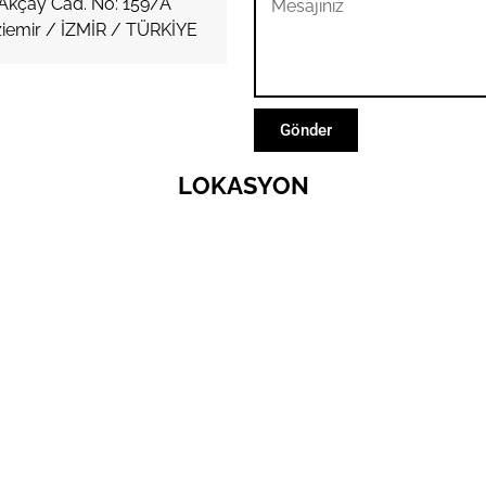
Akçay Cad. No: 159/A
iemir / İZMİR / TÜRKİYE
Gönder
LOKASYON