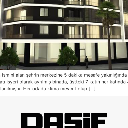
mini alan şehrin merkezine 5 dakika mesafe yakınlığında b
atı işyeri olarak ayrılmış binada, üstteki 7 katın her katınd
llanılmıştır. Her odada klima mevcut olup […]